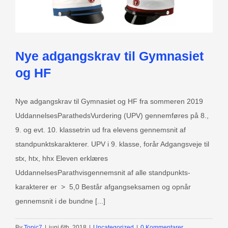
Nye adgangskrav til Gymnasiet
og HF
Nye adgangskrav til Gymnasiet og HF fra sommeren 2019
UddannelsesParathedsVurdering (UPV) gennemføres på 8.,
9. og evt. 10. klassetrin ud fra elevens gennemsnit af
standpunktskarakterer. UPV i 9. klasse, forår Adgangsveje til
stx, htx, hhx Eleven erklæres
UddannelsesParathvisgennemsnit af alle standpunkts­
karakterer er > 5,0 Består afgangseksamen og opnår
gennemsnit i de bundne [...]
By
Topic7
|
juni 6th, 2018
|
Uncategorized
|
0 Kommentarer