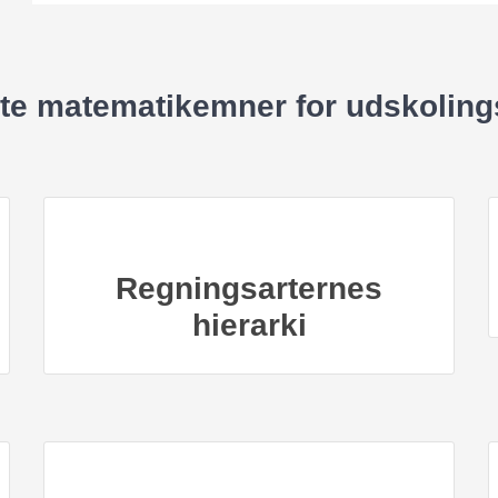
te matematikemner for udskoling
Regningsarternes
Få styr på regningsarternes hierarki:
hierarki
Parenteser, potenser, gange/dividere og
plus/minus