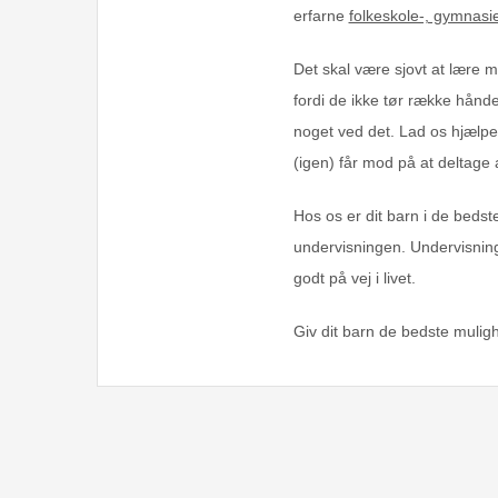
erfarne
folkeskole-, gymnasi
Det skal være sjovt at lære m
fordi de ikke tør række hånd
noget ved det. Lad os hjælpe m
(igen) får mod på at deltage a
Hos os er dit barn i de bedst
undervisningen. Undervisning
godt på vej i livet.
Giv dit barn de bedste mulig