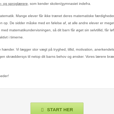
e- og sproglærere
, som kender skolen/gymnasiet indefra.
atematik. Mange elever får ikke trænet deres matematiske færdigheder ti
en op. De sidder måske med en følelse af, at alle andre elever er meg
ed matematikundervisningen, så dit barn får øget sin selvtillid, får løft
ktivt i timerne.
e hænder. Vi lægger stor vægt på tryghed, tillid, motivation, anerkendel
en skræddersys til netop dit barns behov og ønsker. Vores lærere bræn
heder!
START HER