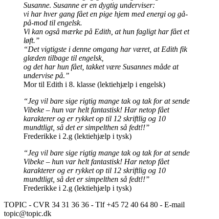
Susanne. Susanne er en dygtig underviser:
vi har hver gang fået en pige hjem med energi og gå-
på-mod til engelsk.
Vi kan også mærke på Edith, at hun fagligt har fået et
løft.”
“Det vigtigste i denne omgang har været, at Edith fik
glæden tilbage til engelsk,
og det har hun fået, takket være Susannes måde at
undervise på.”
Mor til Edith i 8. klasse (lektiehjælp i engelsk)
“Jeg vil bare sige rigtig mange tak og tak for at sende
Vibeke – hun var helt fantastisk! Har netop fået
karakterer og er rykket op til 12 skriftlig og 10
mundtligt, så det er simpelthen så fedt!!”
Frederikke i 2.g (lektiehjælp i tysk)
“Jeg vil bare sige rigtig mange tak og tak for at sende
Vibeke – hun var helt fantastisk! Har netop fået
karakterer og er rykket op til 12 skriftlig og 10
mundtligt, så det er simpelthen så fedt!!”
Frederikke i 2.g (lektiehjælp i tysk)
TOPIC - CVR 34 31 36 36 - Tlf +45 72 40 64 80 - E-mail
topic@topic.dk