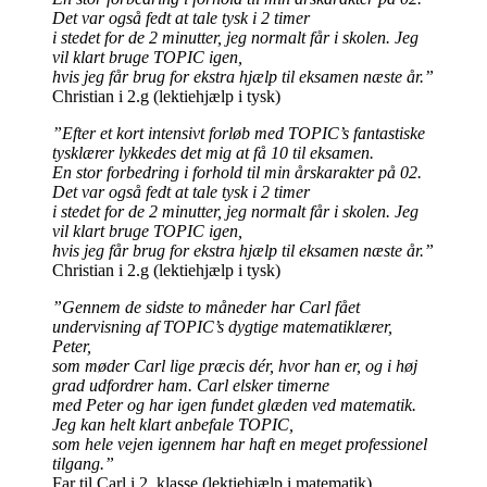
Det var også fedt at tale tysk i 2 timer
i stedet for de 2 minutter, jeg normalt får i skolen. Jeg
vil klart bruge TOPIC igen,
hvis jeg får brug for ekstra hjælp til eksamen næste år.”
Christian i 2.g (lektiehjælp i tysk)
”Efter et kort intensivt forløb med TOPIC’s fantastiske
tysklærer lykkedes det mig at få 10 til eksamen.
En stor forbedring i forhold til min årskarakter på 02.
Det var også fedt at tale tysk i 2 timer
i stedet for de 2 minutter, jeg normalt får i skolen. Jeg
vil klart bruge TOPIC igen,
hvis jeg får brug for ekstra hjælp til eksamen næste år.”
Christian i 2.g (lektiehjælp i tysk)
”Gennem de sidste to måneder har Carl fået
undervisning af TOPIC’s dygtige matematiklærer,
Peter,
som møder Carl lige præcis dér, hvor han er, og i høj
grad udfordrer ham. Carl elsker timerne
med Peter og har igen fundet glæden ved matematik.
Jeg kan helt klart anbefale TOPIC,
som hele vejen igennem har haft en meget professionel
tilgang.”
Far til Carl i 2. klasse (lektiehjælp i matematik)