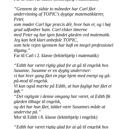
”Gennem de sidste to måneder har Carl fået
undervisning af TOPIC’s dygtige matematiklærer,
Peter,
som møder Carl lige præcis dér, hvor han er, og i høj
grad udfordrer ham. Carl elsker timerne
med Peter og har igen fundet glæden ved matematik.
Jeg kan helt klart anbefale TOPIC,
som hele vejen igennem har haft en meget professionel
tilgang.”
Far til Carl i 2. klasse (lektiehjælp i matematik)
“Edith har været rigtig glad for at gå til engelsk hos
Susanne. Susanne er en dygtig underviser:
vi har hver gang fået en pige hjem med energi og gå-
på-mod til engelsk.
Vi kan også mærke på Edith, at hun fagligt har fået et
løft.”
“Det vigtigste i denne omgang har været, at Edith fik
glæden tilbage til engelsk,
og det har hun fået, takket være Susannes måde at
undervise på.”
Mor til Edith i 8. klasse (lektiehjælp i engelsk)
“Edith har været rigtig glad for at gå til engelsk hos