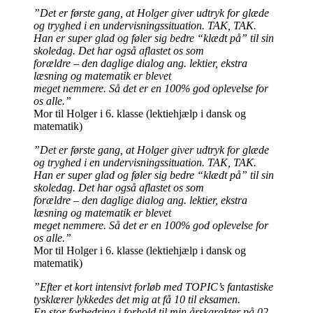
”Det er første gang, at Holger giver udtryk for glæde
og tryghed i en undervisningssituation. TAK, TAK.
Han er super glad og føler sig bedre “klædt på” til sin
skoledag. Det har også aflastet os som
forældre – den daglige dialog ang. lektier, ekstra
læsning og matematik er blevet
meget nemmere. Så det er en 100% god oplevelse for
os alle.”
Mor til Holger i 6. klasse (lektiehjælp i dansk og
matematik)
”Det er første gang, at Holger giver udtryk for glæde
og tryghed i en undervisningssituation. TAK, TAK.
Han er super glad og føler sig bedre “klædt på” til sin
skoledag. Det har også aflastet os som
forældre – den daglige dialog ang. lektier, ekstra
læsning og matematik er blevet
meget nemmere. Så det er en 100% god oplevelse for
os alle.”
Mor til Holger i 6. klasse (lektiehjælp i dansk og
matematik)
”Efter et kort intensivt forløb med TOPIC’s fantastiske
tysklærer lykkedes det mig at få 10 til eksamen.
En stor forbedring i forhold til min årskarakter på 02.