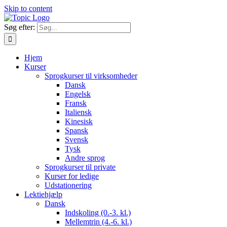
Skip to content
Søg efter:
Hjem
Kurser
Sprogkurser til virksomheder
Dansk
Engelsk
Fransk
Italiensk
Kinesisk
Spansk
Svensk
Tysk
Andre sprog
Sprogkurser til private
Kurser for ledige
Udstationering
Lektiehjælp
Dansk
Indskoling (0.-3. kl.)
Mellemtrin (4.-6. kl.)