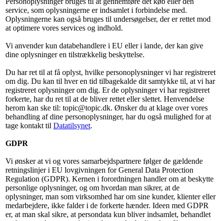
Personoplysninger bruges til at gennemføre det køb eller den
service, som oplysningerne er indsamlet i forbindelse med.
Oplysningerne kan også bruges til undersøgelser, der er rettet mod
at optimere vores services og indhold.
Vi anvender kun databehandlere i EU eller i lande, der kan give
dine oplysninger en tilstrækkelig beskyttelse.
Du har ret til at få oplyst, hvilke personoplysninger vi har registreret
om dig. Du kan til hver en tid tilbagekalde dit samtykke til, at vi har
registreret oplysninger om dig. Er de oplysninger vi har registreret
forkerte, har du ret til at de bliver rettet eller slettet. Henvendelse
herom kan ske til: topic@topic.dk. Ønsker du at klage over vores
behandling af dine personoplysninger, har du også mulighed for at
tage kontakt til
Datatilsynet
.
GDPR
Vi ønsker at vi og vores samarbejdspartnere følger de gældende
retningslinjer i EU lovgivningen for General Data Protection
Regulation (GDPR). Kernen i forordningen handler om at beskytte
personlige oplysninger, og om hvordan man sikrer, at de
oplysninger, man som virksomhed har om sine kunder, klienter eller
medarbejdere, ikke falder i de forkerte hænder. Ideen med GDPR
er, at man skal sikre, at persondata kun bliver indsamlet, behandlet