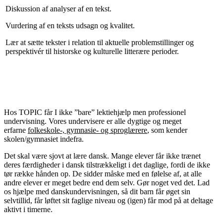
Diskussion af analyser af en tekst.
Vurdering af en teksts udsagn og kvalitet.
Lær at sætte tekster i relation til aktuelle problemstillinger og
perspektivér til historske og kulturelle litterære perioder.
Hos TOPIC får I ikke ”bare” lektiehjælp men professionel
undervisning. Vores undervisere er alle dygtige og meget
erfarne
folkeskole-, gymnasie- og sproglærere
, som kender
skolen/gymnasiet indefra.
Det skal være sjovt at lære dansk. Mange elever får ikke trænet
deres færdigheder i dansk tilstrækkeligt i det daglige, fordi de ikke
tør række hånden op. De sidder måske med en følelse af, at alle
andre elever er meget bedre end dem selv. Gør noget ved det. Lad
os hjælpe med danskundervisningen, så dit barn får øget sin
selvtillid, får løftet sit faglige niveau og (igen) får mod på at deltage
aktivt i timerne.