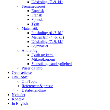
Udskoling (7.-9. kl.)
Fremmedsprog
Engelsk
Fransk
Spansk
Tysk
Matematik
Indskoling (0.-3. kl.)
Mellemtrin (4.-6. kl.)
Udskoling (7.-9. kl.)
Gymnasiet
Andre fag
Fysik og kemi
Mikroøkonomi
Statistik og sandsynlighed
Priser og info
Oversættelse
Om Topic
Om Topic
Referencer & presse
Databehandling
Nyheder
Kontakt
In English