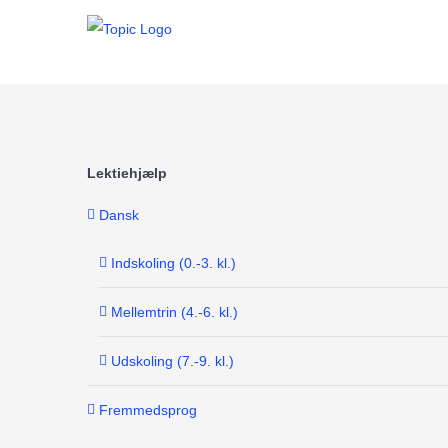
Skip
to
content
Lektiehjælp
Dansk
Indskoling (0.-3. kl.)
Mellemtrin (4.-6. kl.)
Udskoling (7.-9. kl.)
Fremmedsprog